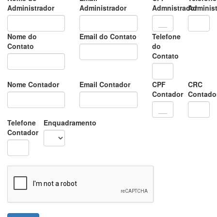
Administrador
Administrador
Admnistrador
Adminis
Nome do
Email do Contato
Telefone
Contato
do
Contato
Nome Contador
Email Contador
CPF
CRC
Contador
Contado
Telefone
Enquadramento
Contador