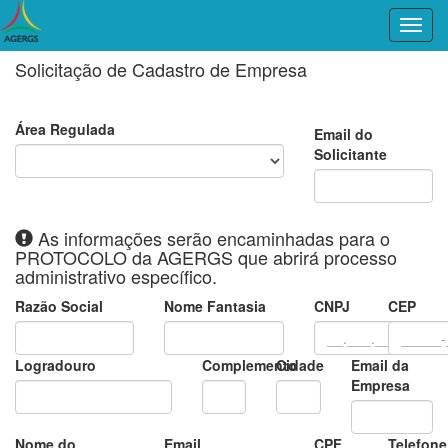
Solicitação de Cadastro de Empresa
Área Regulada
Email do
Solicitante
As informações serão encaminhadas para o
PROTOCOLO da AGERGS que abrirá processo
administrativo específico.
Razão Social
Nome Fantasia
CNPJ
CEP
Logradouro
Complemento
Cidade
Email da
Empresa
Nome do
Email
CPF
Telefone